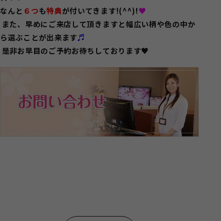
なんと
６つ
も
特典
が付いてきます!(^^)!
♥
また、早めにご来店して頂きますと幅広い柄や色の中か
ら選ぶことが出来ます
♬
是非お早目のご予約お待ちしております♥