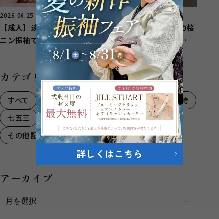
2026.06.25
2026.06.19
【成人】淡く可愛いフェミ
【成人】白地にピンクの桜
ニン振袖でとびきり可愛
柄が優しく可愛い振袖
く！【函南町】
❀【駿東郡清水町】
カテゴリー
すべて
成人式振袖
成人式男性袴
卒業式袴
七五三
お宮参り・ベイビー
ブライダル
その他記念写真
番外編
お知らせ
アーカイブ