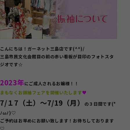
こんにちは！ガーネット三島店です(^^)/
三島市民文化会館目の前の赤い看板が目印のフォトスタ
ジオです☆
2023年
にご成人されるお嬢様！！
まもなくお振袖フェアを開催いたします
♥
7/１7（土）～7/19（月）
の３日間です(*
ﾉωﾉ)♡
ご予約はお早めにお願い致します！お待ちしております
♡