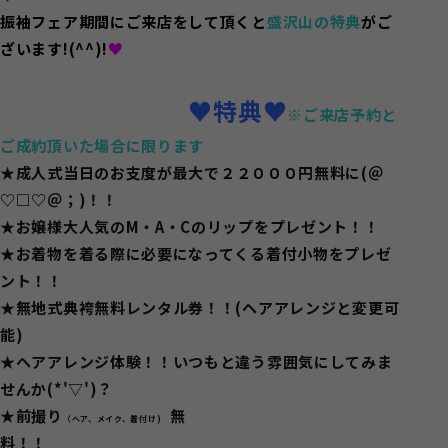
振袖フェア期間にご来店をして頂くと
盛沢山の特典
がご
ざいます!(^^)!
♥
♥特典♥
※ご来店予約と
ご成約頂いた場合に限ります
★
成人式当日のお支度が最大で２２０００円無料に(＠
♡□♡＠；)！！
★お嬢様大人気のM・A・Cのリップをプレゼント！！
★お着物を着る際に必要になってくる着付小物をプレゼ
ント！！
★無地式典袴無料レンタル券！！(ヘアアレンジと変更可
能)
★ヘアアレンジ体験！！いつもと違う雰囲気にしてみま
せんか(*'▽')？
★前撮り
無
（ヘア、メイク、着付け)
料！！