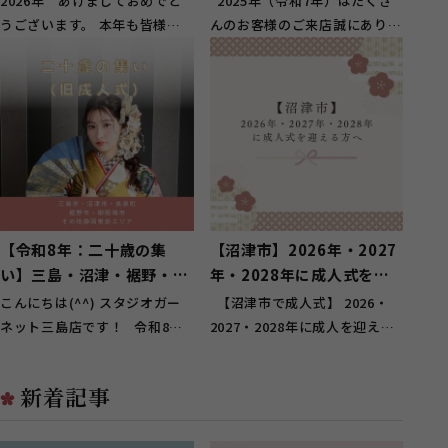
2026年 あけましておめでと
2025年（令和7年）はたくさ
うございます。 本年も皆様の
んのお客様のご来店誠にありが
特別な記念日を一生懸命お手伝
とうございました！ ...
いさせていた...
【令和8年：二十歳の集
【沼津市】2026年・2027
い】三島・沼津・裾野・御
年・2028年に成人式を迎
殿場・函南・伊豆の国市・
える方へ
こんにちは(^^) スタジオガー
【沼津市で成人式】 2026・
その他東部地域
ネット三島店です！ 令和8年
2027・2028年に成人を迎える
の二十歳の集い(成人式)の日
方へ こんにちは！ 三島駅か
程・...
ら...
新着記事