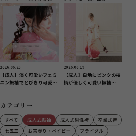
いのお嬢様【長泉町】
2026.06.25
2026.06.19
【成人】淡く可愛いフェミ
【成人】白地にピンクの桜
ニン振袖でとびきり可愛
柄が優しく可愛い振袖
く！【函南町】
❀【駿東郡清水町】
カテゴリー
すべて
成人式振袖
成人式男性袴
卒業式袴
七五三
お宮参り・ベイビー
ブライダル