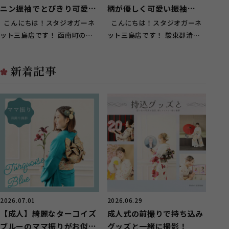
ニン振袖でとびきり可愛
柄が優しく可愛い振袖
く！【函南町】
❀【駿東郡清水町】
こんにちは！スタジオガーネ
こんにちは！スタジオガーネ
ット三島店です！ 函南町のお
ット三島店です！ 駿東郡清水
客様に多くご来店頂いておりま
町のお客様に多くご来店頂いて
す(^^...
おり...
新着記事
2026.07.01
2026.06.29
【成人】綺麗なターコイズ
成人式の前撮りで持ち込み
ブルーのママ振りがお似合
グッズと一緒に撮影！