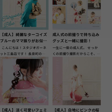
【成人】綺麗なターコイズ
成人式の前撮りで持ち込み
ブルーのママ振りがお似合
グッズと一緒に撮影！
いのお嬢様【長泉町】
こんにちは！スタジオガーネ
一生に一度の成人式。 せっか
ット三島店です！ 長泉町のお
くの前撮り撮影だからこそ、振
客様に多くご来店頂いておりま
袖姿だけではなく、自分らしさ
す(^^...
や20年間の...
【成人】淡く可愛いフェミ
【成人】白地にピンクの桜