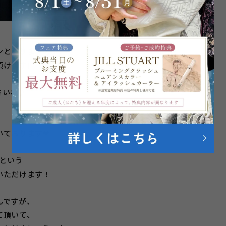
ンとなりますので、
ます( *´艸｀)
さいね♪
いております❤
）という
いただけます！
んですが、
て頂いて、