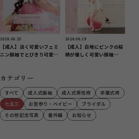
2026.06.25
2026.06.19
【成人】淡く可愛いフェミ
【成人】白地にピンクの桜
ニン振袖でとびきり可愛
柄が優しく可愛い振袖
く！【函南町】
❀【駿東郡清水町】
カテゴリー
すべて
成人式振袖
成人式男性袴
卒業式袴
七五三
お宮参り・ベイビー
ブライダル
その他記念写真
番外編
お知らせ