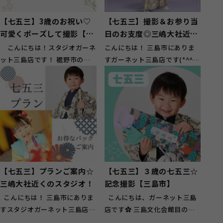
【七五三】3歳のお祝い♡
【七五三】撮影＆お参り当
可愛くポーズして撮影【裾
日のお支度◎三嶋大社近く
野市】
のスタジオ★
こんにちは！スタジオガーネ
こんにちは！ 三島市にありま
ット三島店です！ 裾野市のお
すガーネット三島店です(*^^*)
客様も多くご来店頂いてお...
三島駅から徒歩７分程！ 三嶋
大社からも...
【七五三】プランご案内☆
【七五三】３歳の七五三☆
三嶋大社近くのスタジオ！
記念撮影【三島市】
こんにちは！ 三島市にありま
こんにちは、ガーネット三島
すスタジオガーネット三島店で
店です✿ 三島文化会館目の前
ございます！ 三島駅から徒歩7
の赤い看板が目印のフォトスタ