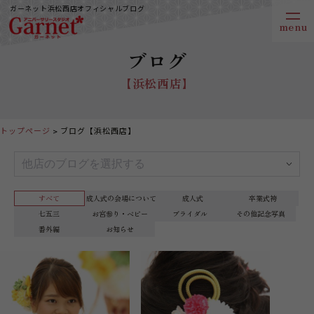
ガーネット浜松西店オフィシャルブログ
ブログ
【浜松西店】
トップページ
ブログ【浜松西店】
すべて
成人式の会場について
成人式
卒業式袴
七五三
お宮参り・ベビー
ブライダル
その他記念写真
番外編
お知らせ