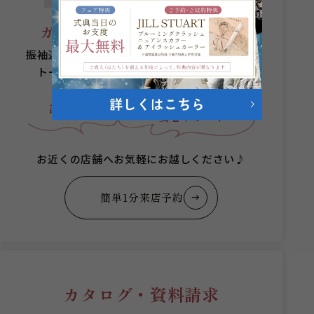
ガーネットにお任せください。
振袖選びからヘアメイクまでプロのスタッフが
トータルコーディネートをご提案します。
何着でも
成人式当日まで
スタッフが
試着無料
安心サポート
お近くの店舗へお気軽にお越しください♪
簡単1分来店予約
カタログ・資料請求