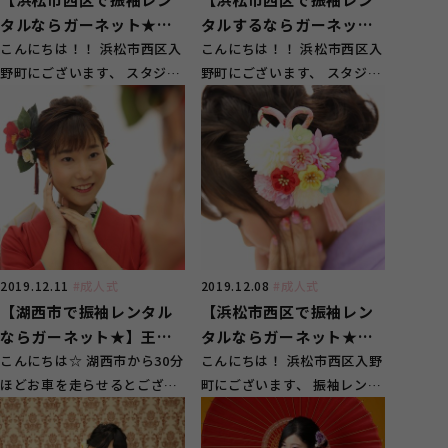
タルならガーネット★】
タルするならガーネット
黒と白の大人っぽい振袖
こんにちは！！ 浜松市西区入
★】可愛いピンクのママ
こんにちは！！ 浜松市西区入
野町にございます、 スタジオ
野町にございます、 スタジオ
振りと青色のレンタル振
ガーネット浜松西店です♪
ガーネット浜松西店です☆
袖
今回は...
今回は...
2019.12.11
#成人式
2019.12.08
#成人式
【湖西市で振袖レンタル
【浜松市西区で振袖レン
ならガーネット★】王道
タルならガーネット★】
の赤色のかっこいい振袖
こんにちは☆ 湖西市から30分
藤色の上品で綺麗な振袖
こんにちは！ 浜松市西区入野
ほどお車を走らせるとござい
町にございます、 振袖レンタ
コーディネート
コーディネート
ます、 スタジオガーネット浜
ル・写真スタジオの アニバー
松西店です!(^^...
サリースタ...