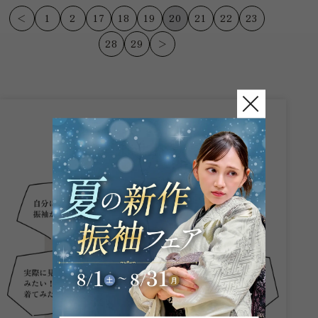
浜松西...
ガーネット浜...
＜
1
2
17
18
19
20
21
22
23
28
29
＞
こんなお悩み
ありませんか？