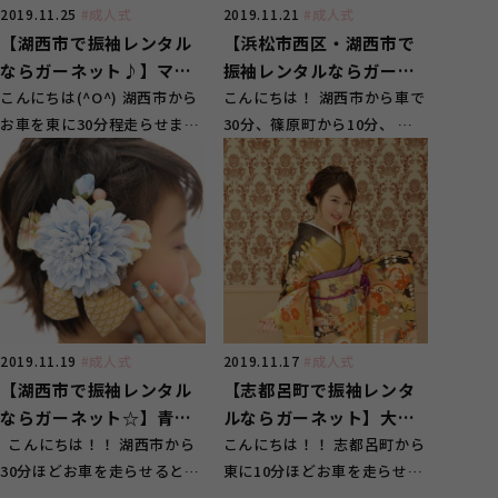
2019.11.25
#成人式
2019.11.21
#成人式
【湖西市で振袖レンタル
【浜松市西区・湖西市で
ならガーネット♪】ママ
振袖レンタルならガーネ
振りで赤の古典柄のお振
こんにちは(^O^) 湖西市から
ット☆】赤地のかっこい
こんにちは！ 湖西市から車で
お車を東に30分程走らせます
30分、篠原町から10分、 浜
袖
い華やかな振袖コーディ
とございます、 浜松市西区の
松市西区入野イオンの目の前
ネート
ガーネット浜松...
にございます、 ...
2019.11.19
#成人式
2019.11.17
#成人式
【湖西市で振袖レンタル
【志都呂町で振袖レンタ
ならガーネット☆】青系
ルならガーネット】大人
の辻が花の振袖コーデ
こんにちは！！ 湖西市から
っぽいお母様の華やかな
こんにちは！！ 志都呂町から
30分ほどお車を走らせるとあ
東に10分ほどお車を走らせる
振袖コーデ
ります、 スタジオガーネット
と右手にございます スタジオ