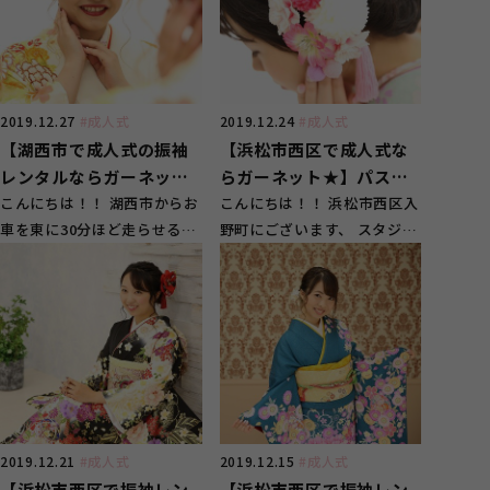
2019.12.27
#成人式
2019.12.24
#成人式
【湖西市で成人式の振袖
【浜松市西区で成人式な
レンタルならガーネット
らガーネット★】パステ
★】白地の柔らかい雰囲
こんにちは！！ 湖西市からお
ルカラーの可愛い振袖レ
こんにちは！！ 浜松市西区入
車を東に30分ほど走らせると
野町にございます、 スタジオ
気の可愛いコーディネー
ンタル
ございます、 スタジオガーネ
ガーネット浜松西店です☆
ト
ット浜松西店...
今回は...
2019.12.21
#成人式
2019.12.15
#成人式
【浜松市西区で振袖レン
【浜松市西区で振袖レン