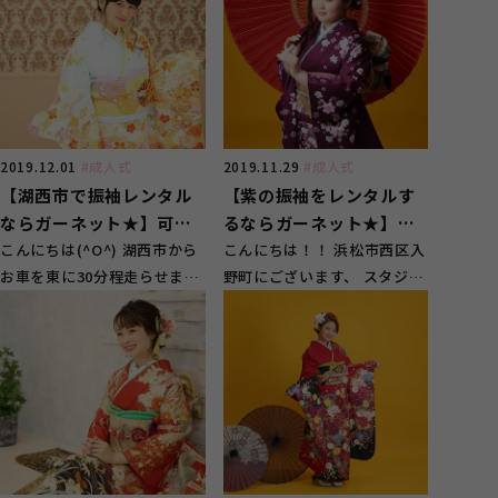
2019.12.01
#成人式
2019.11.29
#成人式
【湖西市で振袖レンタル
【紫の振袖をレンタルす
ならガーネット★】可愛
るならガーネット★】大
い水色のお振袖を着て成
こんにちは(^O^) 湖西市から
人っぽい雰囲気の振袖を
こんにちは！！ 浜松市西区入
お車を東に30分程走らせます
野町にございます、 スタジオ
人式へ
着たお嬢様
とございます、 浜松市西区の
ガーネット浜松西店です♪
ガーネット浜松...
今回は...