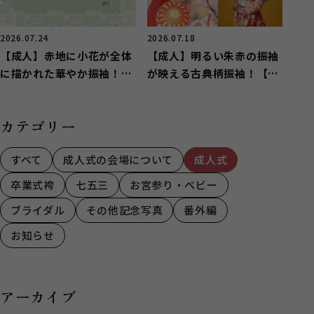
2026.07.24
2026.07.18
【成人】赤地に小花が全体
【成人】明るい朱赤の振袖
に描かれた華やか振袖！
が映える古典柄振袖！【湖
【中央区若林町】
西市】
カテゴリー
すべて
成人式の会場について
成人式
卒業式袴
七五三
お宮参り・ベビー
ブライダル
その他記念写真
番外編
お知らせ
アーカイブ