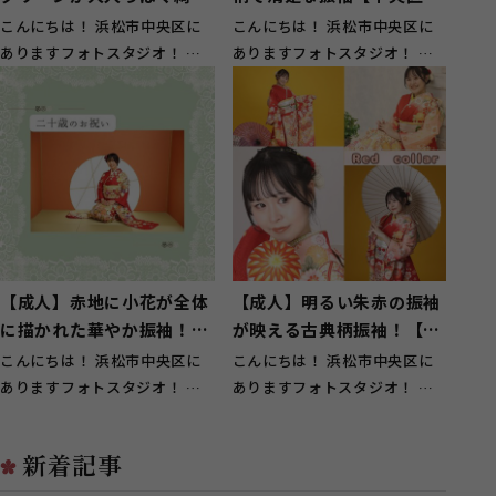
な振袖【湖西市】
東町】
こんにちは！ 浜松市中央区に
こんにちは！ 浜松市中央区に
ありますフォトスタジオ！ ガ
ありますフォトスタジオ！ ガ
ーネット浜松西店です！ 湖西
ーネット浜松西店です！ 中央
市のお客様...
区湖東町の...
【成人】赤地に小花が全体
【成人】明るい朱赤の振袖
に描かれた華やか振袖！
が映える古典柄振袖！【湖
【中央区若林町】
西市】
こんにちは！ 浜松市中央区に
こんにちは！ 浜松市中央区に
ありますフォトスタジオ！ ガ
ありますフォトスタジオ！ ガ
ーネット浜松西店です！ 中央
ーネット浜松西店です！ 湖西
区若林町の...
市のお客様...
新着記事