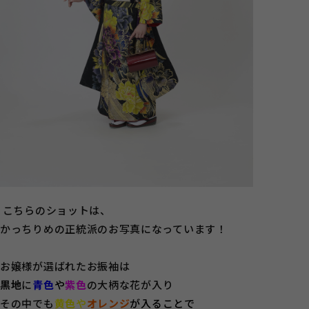
こちらのショットは、
かっちりめの正統派のお写真になっています！
お嬢様が選ばれたお振袖は
黒地
に
青色
や
紫色
の大柄な花が入り
その中でも
黄色
や
オレンジ
が入ることで