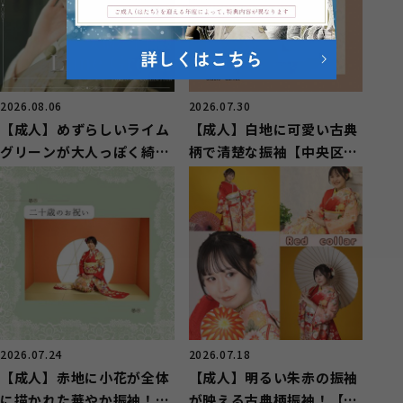
2026.08.06
2026.07.30
【成人】めずらしいライム
【成人】白地に可愛い古典
グリーンが大人っぽく綺麗
柄で清楚な振袖【中央区湖
な振袖【湖西市】
東町】
2026.07.24
2026.07.18
【成人】赤地に小花が全体
【成人】明るい朱赤の振袖
に描かれた華やか振袖！
が映える古典柄振袖！【湖