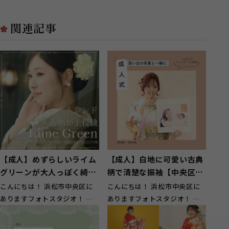
関連記事
【成人】めずらしいライム
【成人】白地に可愛い古典
グリーンが大人っぽく綺麗
柄で清楚な振袖【中央区湖
な振袖【湖西市】
東町】
こんにちは！ 浜松市中央区に
こんにちは！ 浜松市中央区に
ありますフォトスタジオ！ ガ
ありますフォトスタジオ！ ガ
ーネット浜松西店です！ 湖西
ーネット浜松西店です！ 中央
市のお客様...
区湖東町の...