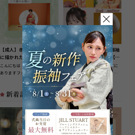
【成人】赤地に小花が全体
【成人】明るい朱赤の振袖
に描かれた華やか振袖！
が映える古典柄振袖！【湖
【中央区若林町】
西市】
こんにちは！ 浜松市中央区に
こんにちは！ 浜松市中央区に
ありますフォトスタジオ！ ガ
ありますフォトスタジオ！ ガ
ーネット浜松西店です！ 中央
ーネット浜松西店です！ 湖西
区若林町の...
市のお客様...
新着記事