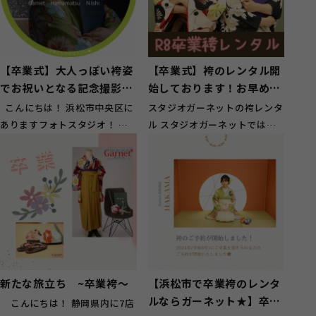
【卒業式】大人っぽい袴姿
【卒業式】袴のレンタル開
でお祝いとなる記念撮影！
始しております！お早めに
【三ヶ日町】
ご予約を【浜松市・湖西
こんにちは！ 浜松市中央区に
スタジオガーネットの袴レンタ
市】
ありますフォトスタジオ！ ガ
ル スタジオガーネットでは卒
ーネット浜松西店です！ 三ヶ
業式の袴がレンタル出来ます！
日...
今どきデザ...
新たな旅立ち ~卒業袴～
【浜松市で卒業袴のレンタ
ルならガーネット★】卒業
こんにちは！ 静岡県内に7店