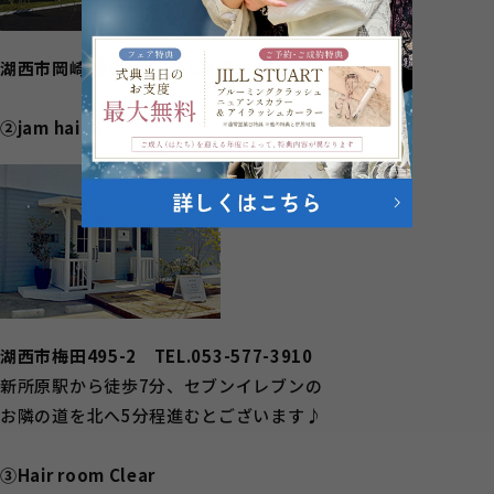
湖西市岡崎2590-9 TEL.0120-01-3207
②jam hair.K
湖西市梅田495-2 TEL.053-577-3910
新所原駅から徒歩7分、セブンイレブンの
お隣の道を北へ5分程進むとございます♪
③Hair room Clear