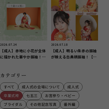
2026.07.24
2026.07.18
【成人】赤地に小花が全体
【成人】明るい朱赤の振袖
に描かれた華やか振袖！
が映える古典柄振袖！【湖
【中央区若林町】
西市】
カテゴリー
すべて
成人式の会場について
成人式
卒業式袴
七五三
お宮参り・ベビー
ブライダル
その他記念写真
番外編