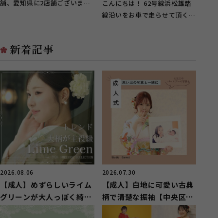
袴のレンタル開始のご案内
舗、愛知県に2店舗ございま
こんにちは！ 62号線浜松雄踏
とレンタルの内容をご紹介
す。 振袖選びから、当日支度...
線沿いをお車で走らせて頂くと
♪
入野のイオンの目の前にござい
ます、 ...
新着記事
2026.08.06
2026.07.30
【成人】めずらしいライム
【成人】白地に可愛い古典
グリーンが大人っぽく綺麗
柄で清楚な振袖【中央区湖
な振袖【湖西市】
東町】