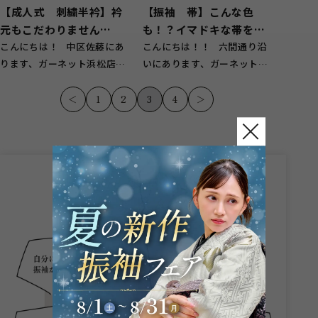
【成人式 刺繍半衿】衿
【振袖 帯】こんな色
元もこだわりません
も！？イマドキな帯をご
か？！ 刺繍半衿のご紹
こんにちは！ 中区佐藤にあ
紹介☆
こんにちは！！ 六間通り沿
ります、ガーネット浜松店で
いにあります、ガーネット浜
介☆
す！ さて本日も昨日に引き
松店です！( ^-^)ノ 私は気
続...
が...
＜
1
2
3
4
＞
こんなお悩み
ありませんか？