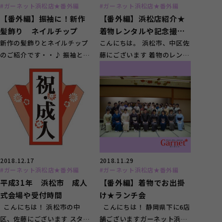
#ガーネット浜松店★番外編
#ガーネット浜松店★番外編
【番外編】振袖に！新作
【番外編】浜松店紹介★
髪飾り ネイルチップ
着物レンタルや記念撮
新作の髪飾りとネイルチップ
影 スタジオ
こんにちは。 浜松市、中区佐
のご紹介です・・♪ 振袖とご
藤にございます 着物のレンタ
一緒にいかがでしょうか？
ルや記念撮影を承っておりま
こんにちは...
す スタジオガ...
2018.12.17
2018.11.29
#ガーネット浜松店★番外編
#ガーネット浜松店★番外編
平成31年 浜松市 成人
【番外編】着物でお出掛
式会場や受付時間
け★ランチ会
こんにちは！ 浜松市の中
こんにちは！ 静岡県下に6店
区、佐藤にございます スタジ
舗ございますガーネット浜松