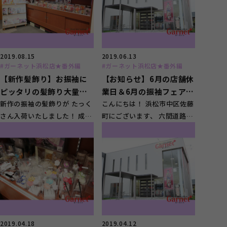
2019.08.15
2019.06.13
#ガーネット浜松店★番外編
#ガーネット浜松店★番外編
【新作髪飾り】お振袖に
【お知らせ】6月の店舗休
ピッタリの髪飾り大量入
業日＆6月の振袖フェアに
荷しました！
新作の振袖の髪飾りが たっく
ついて
こんにちは！ 浜松市中区佐藤
さん入荷いたしました！ 成人
町にございます、 六間道路沿
式の前撮りやお振袖選びの際
いのフォトスタジオの ガーネ
に是非♪ ...
ット浜松店で...
2019.04.18
2019.04.12