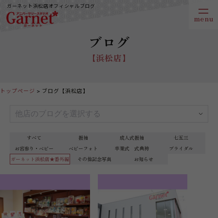
ガーネット浜松店オフィシャルブログ
ブログ
【浜松店】
トップページ
ブログ【浜松店】
すべて
振袖
成人式振袖
七五三
お宮参り・ベビー
ベビーフォト
卒業式 式典袴
ブライダル
ガーネット浜松店★番外編
その他記念写真
お知らせ