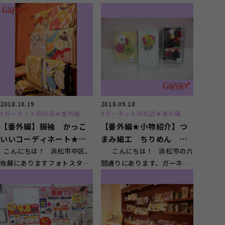
オガーネット浜松店です。
店です！ 浜松から三島市ま
平...
で、 なに...
2018.10.19
2018.09.18
#ガーネット浜松店★番外編
#ガーネット浜松店★番外編
【番外編】振袖 かっこ
【番外編★小物紹介】つ
いいコーディネート★新
まみ細工 ちりめん 髪
作紹介！
こんにちは！ 浜松市中区、
飾り 飾りつきの衿
こんにちは！ 浜松市の六
佐藤にありますフォトスタジ
間通りにあります、ガーネッ
オ ガーネット浜松店です！
ト浜松店です！ ...
&...