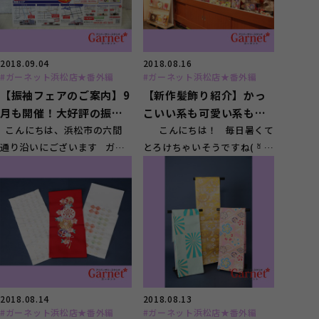
2018.09.04
2018.08.16
#ガーネット浜松店★番外編
#ガーネット浜松店★番外編
【振袖フェアのご案内】9
【新作髪飾り紹介】かっ
月も開催！大好評の振袖
こいい系も可愛い系も盛
フェア 事前の予約で更
こんにちは、浜松市の六間
りだくさん！！
こんにちは！ 毎日暑くて
通り沿いにございます ガー
とろけちゃいそうですね( ᵅั ᴈ
にお得★
ネット浜松店です♪ 今週...
ᵅั;) ...
2018.08.14
2018.08.13
#ガーネット浜松店★番外編
#ガーネット浜松店★番外編