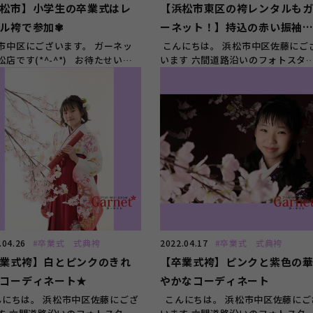
松市】小学生の卒業式はレ
【浜松市東区の袴レンタルも
ル袴で参加✾
ーネット！】持込の赤い振袖
コーディネート♪
市中区にございます。 ガーネッ
こんにちは。 浜松市中区佐藤にご
松店です(*^-^*) お待たせいた
います 六間道路沿いのフォトスタ
た！！ 令和6...
オ、 ガーネット浜松店...
.04.26
#卒業式 式典袴
2022.04.17
#卒業式 式典袴
業式袴】白とピンクのきれ
【卒業式袴】ピンクと紫色の
コーディネート★
やかなコーディネート
にちは。 浜松市中区佐藤にござ
こんにちは。 浜松市中区佐藤にご