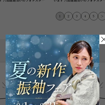
す 六間道路沿いのフォトスタジ
います 六間道路沿いのフォトスタ
ガーネット浜松...
オ、 ガーネット浜松...
1
2
3
4
5
＞
こんなお悩み
ありませんか？