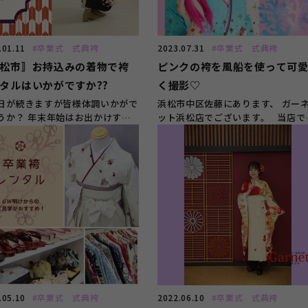
.01.11
#卒業式 式典袴
2023.07.31
#卒業式 式典袴
松市〛お持込みの着物で袴
ピンクの袴を風船を使って可
タルはいかがですか??
く撮影♡
日が続きますが皆様体調いかがで
浜松市中区佐藤にあります、 ガー
うか？ 年末年始はお出かけする
ット浜松店でございます。 当店で
も増えて体調を崩しやすい...
成人式のお振袖や 卒...
.05.10
#卒業式 式典袴
2022.06.10
#卒業式 式典袴