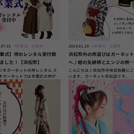
.07.15
#卒業式 式典袴
2024.01.29
#卒業式 式典袴
業式】袴のレンタル受付開
浜松市内の袴選びはガーネッ
ました！【浜松市】
へ♪紺の矢絣柄とエンジの袴
お似合いなお嬢様をご紹介！
ジオガーネットの袴レンタル ス
こんにちは♪浜松市中央区佐藤に
オガーネットでは卒業式の袴がレ
います、ガーネット浜松店です。 
ル出来ます！今どきデザ...
正月が終わり学生の方は進級、進...