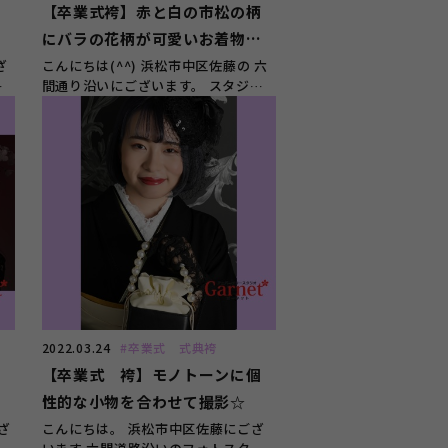
ガ
【卒業式袴】赤と白の市松の柄
で
にバラの花柄が可愛いお着物に
赤紫色の袴がお似合いでし
ざ
こんにちは(^^) 浜松市中区佐藤の 六
ジ
間通り沿いにございます。 スタジオ
た！！
ガーネット浜松店です♪♪ &...
2022.03.24
#卒業式 式典袴
華
【卒業式 袴】モノトーンに個
性的な小物を合わせて撮影☆
ざ
こんにちは。 浜松市中区佐藤にござ