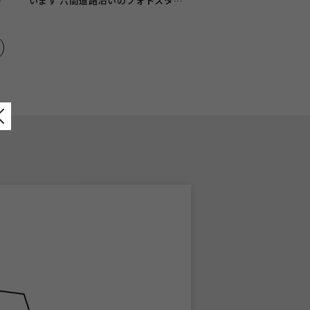
ジ
います 六間道路沿いのフォトスタジ
オ、 ガーネット浜松店です！ ...