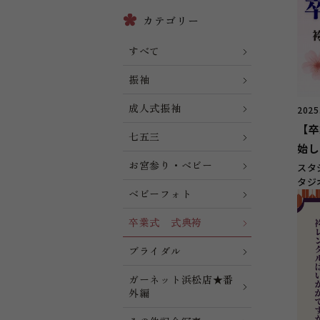
カテゴリー
すべて
振袖
成人式振袖
2025
【卒
七五三
始し
お宮参り・ベビー
スタ
タジ
ベビーフォト
ンタ
卒業式 式典袴
ブライダル
ガーネット浜松店★番
外編