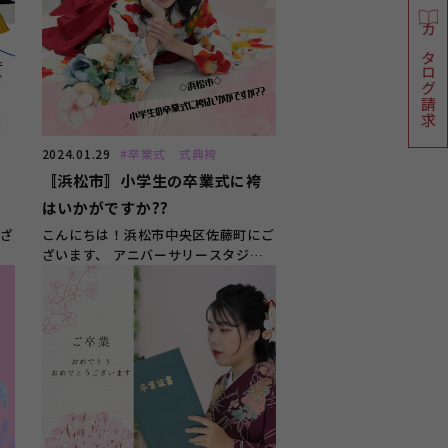
カタログ請求
2024.01.29
#卒業式 式典袴
ト
〚浜松市〛小学生の卒業式に袴
が
はいかがですか??
ござ
こんにちは！浜松市中央区佐藤町にご
お
ざいます、 アニバーサリースタジオ
ガーネット浜松店です(^^♪ &nb...