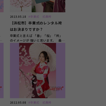
2023.05.18
#卒業式 式典袴
愛
〚浜松市〛卒業式のレンタル袴
はお決まりですか？
ネ
卒業式と言えば 「春」「桜」「袴」
は
のイメージが 強いと思います。 最
近、浜松市では大学生...
2022.05.08
#卒業式 式典袴