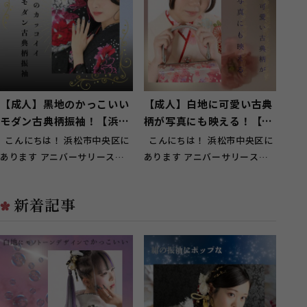
【成人】黒地のかっこいい
【成人】白地に可愛い古典
モダン古典柄振袖！【浜松
柄が写真にも映える！【中
市】
央区曳馬】
こんにちは！ 浜松市中央区に
こんにちは！ 浜松市中央区に
あります アニバーサリースタ
あります アニバーサリースタ
ジオ ガーネット浜松店です！
ジオ ガーネット浜松店です！
...
...
新着記事