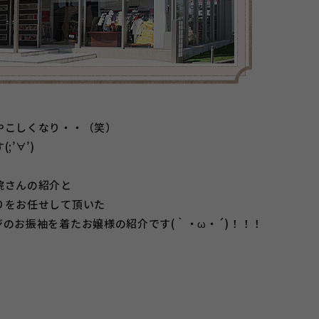
やこしくなり・・（笑）
’∀’)
院さんの紹介と
りをお任せして頂いた
のお振袖を着たお嬢様の紹介です(｀・ω・´)！！！