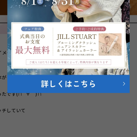
イメージに
体が
たです(∩´∀｀)∩
ッチしていて