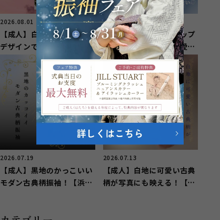
2026.08.01
2026.07.25
【成人】白地にモノトーン
【成人】紺の振袖にポップ
デザインでかっこいい振袖
な古典柄が華やかで可愛
姿！【浜名区横須賀】
い！【浜名区小松】
2026.07.19
2026.07.13
【成人】黒地のかっこいい
【成人】白地に可愛い古典
モダン古典柄振袖！【浜松
柄が写真にも映える！【中
市】
央区曳馬】
カテゴリー