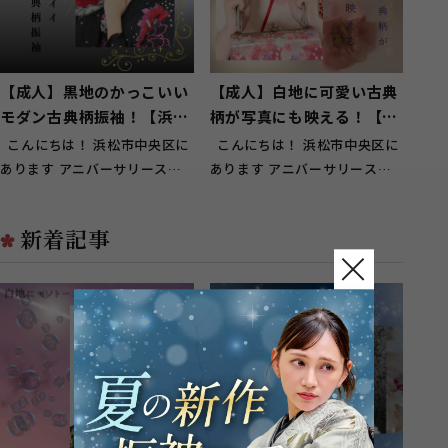
【成人】黒地のかっこいい
【成人】白地に可愛い古典
モダン古典柄振袖！【浜松
柄が写真にも映える！【中
市】
央区曳馬】
こんにちは！ 浜松市中央区に
こんにちは！ 浜松市中央区に
あります アニバーサリースタ
あります アニバーサリースタ
ジオ ガーネット浜松店です！
ジオ ガーネット浜松店です！
...
...
新着記事