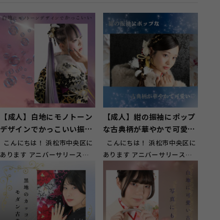
【成人】白地にモノトーン
【成人】紺の振袖にポップ
デザインでかっこいい振袖
な古典柄が華やかで可愛
姿！【浜名区横須賀】
い！【浜名区小松】
こんにちは！ 浜松市中央区に
こんにちは！ 浜松市中央区に
あります アニバーサリースタ
あります アニバーサリースタ
ジオ ガーネット浜松店です！
ジオ ガーネット浜松店です！
...
...