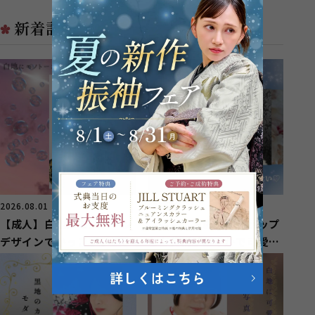
各種撮影のご...
などにお住...
新着記事
2026.08.01
2026.07.25
【成人】白地にモノトーン
【成人】紺の振袖にポップ
デザインでかっこいい振袖
な古典柄が華やかで可愛
姿！【浜名区横須賀】
い！【浜名区小松】