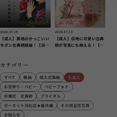
2026.07.19
2026.07.13
【成人】黒地のかっこいい
【成人】白地に可愛い古典
モダン古典柄振袖！【浜松
柄が写真にも映える！【中
市】
央区曳馬】
カテゴリー
すべて
振袖
成人式振袖
七五三
お宮参り・ベビー
ベビーフォト
卒業式 式典袴
ブライダル
ガーネット浜松店★番外編
その他記念写真
お知らせ