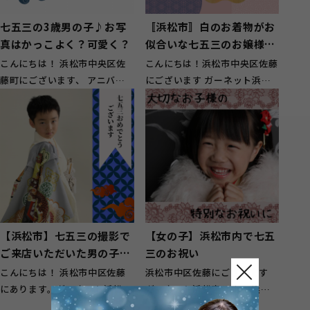
七五三の3歳男の子♪お写
〚浜松市〛白のお着物がお
真はかっこよく？可愛く？
似合いな七五三のお嬢様を
ご紹介❁
こんにちは！ 浜松市中央区佐
こんにちは！浜松市中央区佐藤
藤町にございます、 アニバー
にございます ガーネット浜松
サリースタジオガーネット浜松
店です。 はたちの集いの振袖
店です(∩&...
レン...
【浜松市】七五三の撮影で
【女の子】浜松市内で七五
ご来店いただいた男の子を
三のお祝い
ご紹介☆
こんにちは！ 浜松市中区佐藤
浜松市中区佐藤にございます
にあります。ガーネット浜松店
ガーネット浜松店です。 浜松
です！ 当店は衣装レンタルや
市内のお客様を中心に 磐田市