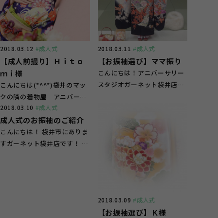
2018.03.12
#成人式
2018.03.11
#成人式
【成人前撮り】Ｈｉｔｏ
【お振袖選び】ママ振り
ｍｉ様
こんにちは！アニバーサリー
スタジオガーネット袋井店で
こんにちは(*^^*)袋井のマッ
す(^^♪ 本日は平成32年成人
クの隣の着物屋 アニバーサ
2018.03.10
#成人式
でご成約い...
リースタジオガーネット袋井
成人式のお振袖のご紹介
店です 先...
こんにちは！ 袋井市にありま
すガーネット袋井店です！ あ
ったかくなりお出掛けしやす
い季節になりま...
2018.03.09
#成人式
【お振袖選び】Ｋ様