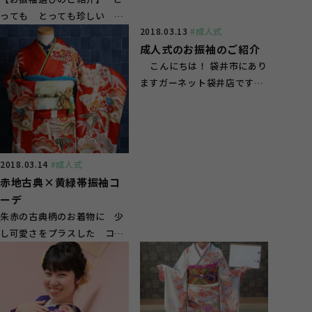
っても とっても珍しい ピ
2018.03.13
#成人式
ンクと黄色の お振袖を選ん
成人式のお振袖のご紹介
でくれま...
こんにちは！ 袋井市にあり
ますガーネット袋井店です！
もう3月であたたかくなって
き...
2018.03.14
#成人式
赤地古典×黄緑帯振袖コ
ーデ
朱赤の古典柄のお着物に 少
し可愛さをプラスした コー
ディネイト 寒色系の 紺
を...