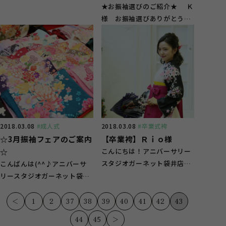
★お振袖選びのご紹介★ Ｋ
様 お振袖選びありがとうご
ざいました♪ すごく ...
2018.03.08
#成人式
2018.03.08
#卒業式袴
☆3月振袖フェアのご案内
【卒業袴】Ｒｉｏ様
☆
こんにちは！アニバーサリー
スタジオガーネット袋井店で
こんばんは(^^♪アニバーサ
す(^^)/ 春一番も吹きだんだ
リースタジオガーネット袋井
ん暖かくな...
店です！！ 今日は来週から
始まる、振袖...
＜
1
2
37
38
39
40
41
42
43
44
45
＞