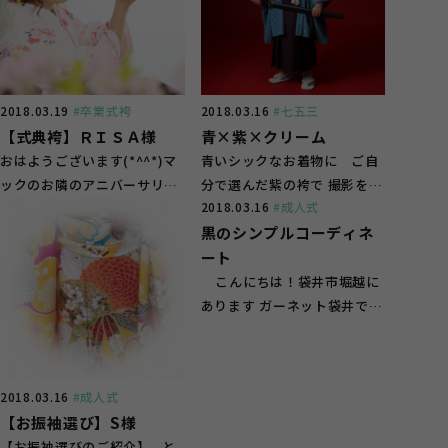
2018.03.19
#卒業式袴
2018.03.16
#七五三
【式典袴】ＲＩＳＡ様
青×紫×クリーム
おはようございます(*^^*)マ
青いシックなお着物に ご自
ックのお隣のアニバーサリー
分で選んだ紫の袴で 撮影をし
2018.03.16
#成人式
スタジオガーネット袋井店で
た あさひくんの ご紹介で
黒のシンプルコーディネ
す ３月も...
す 刀を持って...
ート
こんにちは！袋井市堀越に
あります ガーネット袋井で
す！ さて本日はご来店...
2018.03.16
#成人式
【お振袖選び】S様
【お振袖選びのご紹介】 と