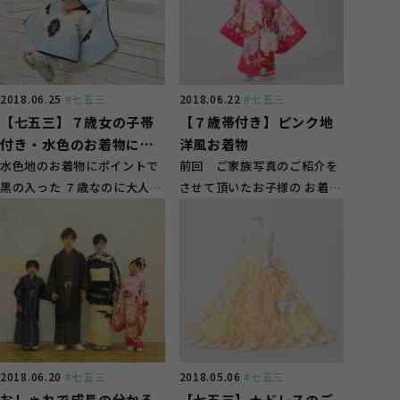
2018.06.25
#七五三
2018.06.22
#七五三
【七五三】７歳女の子帯
【７歳帯付き】ピンク地
付き・水色のお着物に黒
洋風お着物
と白のお花で大人っぽく
水色地のお着物にポイントで
前回 ご家族写真のご紹介を
黒の入った ７歳なのに大人っ
させて頂いたお子様の お着物
ぽい 帯付きで ７歳のお祝い
ご紹介♪ 明るいピンクと濃い
をさせて頂きま...
ピンクの２色の...
2018.06.20
#七五三
2018.05.06
#七五三
おしゃれで成長の分かる
【七五三】★ドレスのご