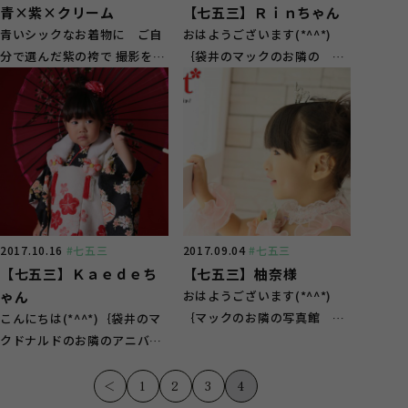
青×紫×クリーム
【七五三】Ｒｉｎちゃん
青いシックなお着物に ご自
おはようございます(*^^*)
分で選んだ紫の袴で 撮影をし
｛袋井のマックのお隣の ア
た あさひくんの ご紹介で
ニバーサリースタジオガーネ
す 刀を持って...
ット袋井店です 本日...
2017.10.16
#七五三
2017.09.04
#七五三
【七五三】Ｋａｅｄｅち
【七五三】柚奈様
ゃん
おはようございます(*^^*)
｛マックのお隣の写真館 ア
こんにちは(*^^*)｛袋井のマ
ニバーサリースタジオガーネ
クドナルドのお隣のアニバー
ットです 本日は 楽...
サリースタジオガーネット袋
井店です。 七五三...
＜
1
2
3
4