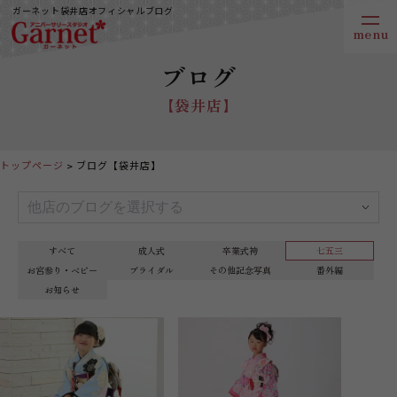
ガーネット袋井店オフィシャルブログ
ブログ
【袋井店】
トップページ
ブログ【袋井店】
すべて
成人式
卒業式袴
七五三
お宮参り・ベビー
ブライダル
その他記念写真
番外編
お知らせ