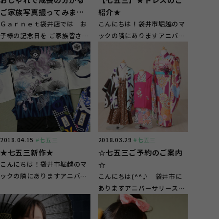
ご家族写真撮ってみませ
紹介★
んか？
Ｇａｒｎｅｔ袋井店では お
こんにちは！袋井市堀越のマ
子様の記念日を ご家族皆さま
ックの隣にありますアニバー
の 記念日になったらいいな
サリースタジオガーネット袋
ー！！！！ と、...
井店です♪ ...
2018.04.15
#七五三
2018.03.29
#七五三
★七五三新作★
☆七五三ご予約のご案内
こんにちは！袋井市堀越のマ
☆
ックの隣にありますアニバー
こんにちは(^^♪ 袋井市に
サリースタジオガーネット袋
ありますアニバーサリースタ
井店です♪ ...
ジオガーネット袋井店で
す！！ 本日は七...