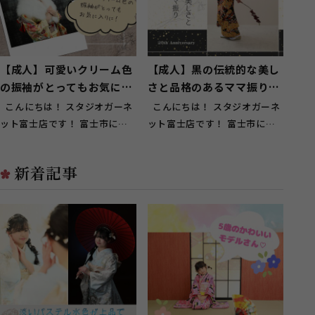
【成人】可愛いクリーム色
【成人】黒の伝統的な美し
の振袖がとってもお気に入
さと品格のあるママ振りを
りに！【富士】
小物アレンジ【富士】
こんにちは！ スタジオガーネ
こんにちは！ スタジオガーネ
ット富士店です！ 富士市にお
ット富士店です！ 富士市にお
住いのお客様にもご来店頂いて
住いのお客様にもご来店頂いて
お...
お...
新着記事