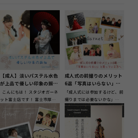
【成人】淡いパステル水色
成人式の前撮りのメリット
が上品で優しい印象の振袖
6選「写真はいらない」と
【富士市厚原】
思っている方へ
こんにちは！ スタジオガーネ
「成人式には参加するけど、前
ット富士店です！ 富士市厚原
撮りまでは必要ないかな」
にお住いのお客様にもご来店頂
「アルバムを見返すこともない
い...
し、写真にお金...