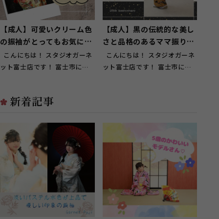
【成人】可愛いクリーム色
【成人】黒の伝統的な美し
の振袖がとってもお気に入
さと品格のあるママ振りを
りに！【富士】
小物アレンジ【富士】
こんにちは！ スタジオガーネ
こんにちは！ スタジオガーネ
ット富士店です！ 富士市にお
ット富士店です！ 富士市にお
住いのお客様にもご来店頂いて
住いのお客様にもご来店頂いて
お...
お...
新着記事