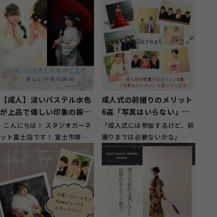
【成人】淡いパステル水色
成人式の前撮りのメリット
が上品で優しい印象の振袖
6選「写真はいらない」と
【富士市厚原】
思っている方へ
こんにちは！ スタジオガーネ
「成人式には参加するけど、前
ット富士店です！ 富士市厚原
撮りまでは必要ないかな」
にお住いのお客様にもご来店頂
「アルバムを見返すこともない
い...
し、写真にお金...