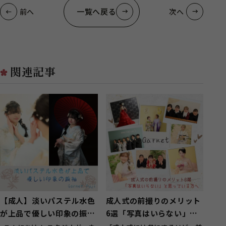
一覧へ戻る
前へ
次へ
関連記事
【成人】淡いパステル水色
成人式の前撮りのメリット
が上品で優しい印象の振袖
6選「写真はいらない」と
【富士市厚原】
思っている方へ