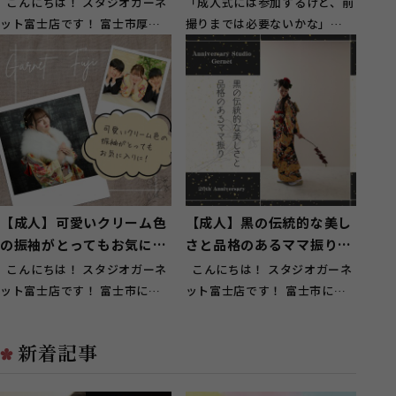
こんにちは！ スタジオガーネ
「成人式には参加するけど、前
ット富士店です！ 富士市厚原
撮りまでは必要ないかな」
にお住いのお客様にもご来店頂
「アルバムを見返すこともない
い...
し、写真にお金...
【成人】可愛いクリーム色
【成人】黒の伝統的な美し
の振袖がとってもお気に入
さと品格のあるママ振りを
りに！【富士】
小物アレンジ【富士】
こんにちは！ スタジオガーネ
こんにちは！ スタジオガーネ
ット富士店です！ 富士市にお
ット富士店です！ 富士市にお
住いのお客様にもご来店頂いて
住いのお客様にもご来店頂いて
お...
お...
新着記事