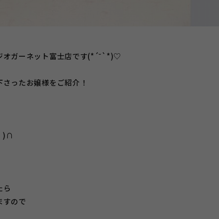
ガーネット富士店です(*´˘`*)♡
下さったお嬢様をご紹介！
)∩
たら
ますので