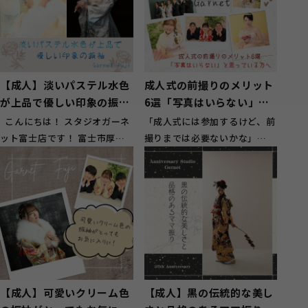
【成人】淡いパステル水色
成人式の前撮りのメリット
が上品で優しい印象の振袖
6選「写真はいらない」と
【富士市厚原】
思っている方へ
こんにちは！ スタジオガーネ
「成人式には参加するけど、前
ット富士店です！ 富士市厚原
撮りまでは必要ないかな」
にお住いのお客様にもご来店頂
「アルバムを見返すこともない
い...
し、写真にお金...
【成人】可愛いクリーム色
【成人】黒の伝統的な美し