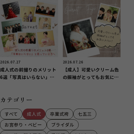
【富士市厚原】
2026.07.27
2026.07.26
成人式の前撮りのメリット
【成人】可愛いクリーム色
6選「写真はいらない」と
の振袖がとってもお気に入
思っている方へ
りに！【富士】
カテゴリー
すべて
成人式
卒業式袴
七五三
お宮参り・ベビー
ブライダル