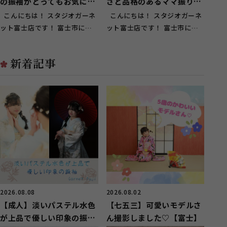
の振袖がとってもお気に入
さと品格のあるママ振りを
りに！【富士】
小物アレンジ【富士】
こんにちは！ スタジオガーネ
こんにちは！ スタジオガーネ
ット富士店です！ 富士市にお
ット富士店です！ 富士市にお
住いのお客様にもご来店頂いて
住いのお客様にもご来店頂いて
お...
お...
新着記事
2026.08.08
2026.08.02
【成人】淡いパステル水色
【七五三】可愛いモデルさ
が上品で優しい印象の振袖
ん撮影しました♡【富士】