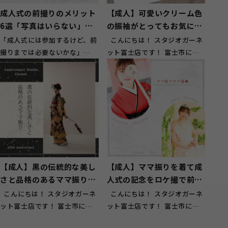
成人式の前撮りのメリット
【成人】可愛いクリーム色
6選「写真はいらない」と
の振袖がとってもお気に入
思っている方へ
りに！【富士】
「成人式には参加するけど、前
こんにちは！ スタジオガーネ
撮りまでは必要ないかな」
ット富士店です！ 富士市にお
「アルバムを見返すこともない
住いのお客様にもご来店頂いて
し、写真にお金...
お...
【成人】黒の伝統的な美し
【成人】ママ振りを着て成
さと品格のあるママ振りを
人式の記念をロケ撮で前撮
小物アレンジ【富士】
り！【富士】
こんにちは！ スタジオガーネ
こんにちは！ スタジオガーネ
ット富士店です！ 富士市にお
ット富士店です！ 富士市にお
住いのお客様にもご来店頂いて
住いのお客様にもご来店頂いて