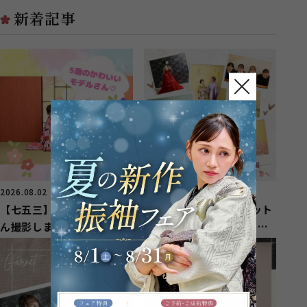
お...
お...
新着記事
2026.08.02
2026.07.27
【七五三】可愛いモデルさ
成人式の前撮りのメリット
ん撮影しました♡【富士】
6選「写真はいらない」と
思っている方へ