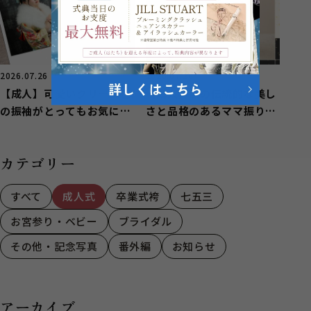
2026.07.26
2026.07.20
【成人】可愛いクリーム色
【成人】黒の伝統的な美し
の振袖がとってもお気に入
さと品格のあるママ振りを
りに！【富士】
小物アレンジ【富士】
カテゴリー
すべて
成人式
卒業式袴
七五三
お宮参り・ベビー
ブライダル
その他・記念写真
番外編
お知らせ
アーカイブ